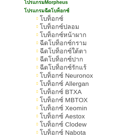
ภายใน 10 วินาทีเท่านั้น
โปรแกรมMorpheus
โปรแกรมฉีดโบท็อกซ์
โบท็อกซ์
ทำไมแฟนคลับ บิวกิ้น-พีพี ถึงต้องห้ามพลาด
โบท็อกซ์ปลอม
เพราะนี่คือกิจกรรมที่เหมือนได้อยู่ใน
โบท็อกซ์หน้าผาก
แฟนมีตจำลอง สามารถพูดความในใจ
ฉีดโบท็อกซ์กราม
แบบไม่มีกั๊กได้ใน 10 วินาที
ฉีดโบท็อกซ์ใต้ตา
ฉีดโบท็อกซ์ปาก
ฉีดโบท็อกซ์รักแร้
• ได้พื้นที่อวยเมนแบบไม่ต้องยั้ง
โบท็อกซ์ Neuronox
• ได้ลุ้นไปเจอตัวจริงแบบฟินขั้นสุด
โบท็อกซ์ Allergan
โบท็อกซ์ BTXA
โบท็อกซ์ MBTOX
วิธีร่วมกิจกรรมง่ายมาก
โบท็อกซ์ Xeomin
1. กดไลก์เพจ Romrawin New Gen (
โบท็อกซ์ Aestox
https://www.facebook.com/romrawinn
โบท็อกซ์ Clodew
ewgen
)
โบท็อกซ์ Nabota