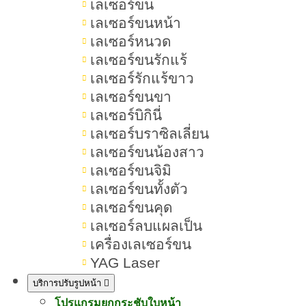
เลเซอร์ขน
บิวกิ้น-พีพีอยู่ตรงหน้าแค่ 10 วิ…คุณจะพูดอะไร
เลเซอร์ขนหน้า
เลเซอร์หนวด
ให้เขา “กระชับใจ” ที่สุด ?
เลเซอร์ขนรักแร้
เลเซอร์รักแร้ขาว
เอาใจแฟนคลับบิวกิ้น–พีพี กับกิจกรรม
เลเซอร์ขนขา
TIGHT TALK บอกความในใจ ใน 10
เลเซอร์บิกินี่
วินาที ลุ้นได้เจอตัวจริงแบบจึ้ง ๆ
เลเซอร์บราซิลเลี่ยน
เลเซอร์ขนน้องสาว
เลเซอร์ขนจิมิ
Romrawin New Gen เปิดตัวกิจกรรมสุด
เลเซอร์ขนทั้งตัว
คิ้วท์ TIGHT TALK ที่จะพาทุกคนไป
เลเซอร์ขนคุด
สัมผัสโมเมนต์หัวใจเต้นแรง กับภารกิจ
เลเซอร์ลบแผลเป็น
เครื่องเลเซอร์ขน
แชร์ความรู้สึกในใจถึงคนพิเศษ…อย่าง
YAG Laser
“บิวกิ้น – พีพี”
บริการปรับรูปหน้า
โปรแกรมยกกระชับใบหน้า