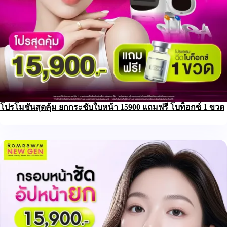
โปรโมชันสุดคุ้ม ยกกระชับใบหน้า 15900 แถมฟรี โบท็อกซ์ 1 ขวด