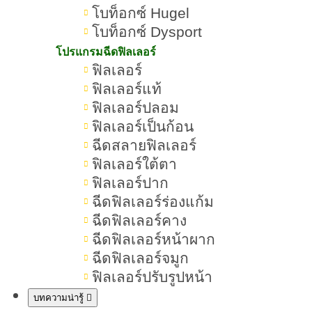
โบท็อกซ์ Hugel
2. แชร์โพสต์กิจกรรม แบบ
โบท็อกซ์ Dysport
“สาธารณะ”
โปรแกรมฉีดฟิลเลอร์
3. คอมเมนต์คำตอบ ที่กระชับใจ ใต้
ฟิลเลอร์
โพสต์กิจกรรม
ฟิลเลอร์แท้
ฟิลเลอร์ปลอม
ฟิลเลอร์เป็นก้อน
ทีมงานจะคัดเลือกคำตอบที่ โดนใจ
ฉีดสลายฟิลเลอร์
จำนวน 2 ท่านเพื่อรับสิทธิ์บัตรที่นั่งฟรี
ฟิลเลอร์ใต้ตา
คนละ 1 สิทธิ์
ฟิลเลอร์ปาก
ฉีดฟิลเลอร์ร่องแก้ม
ฉีดฟิลเลอร์คาง
ประกาศผล & เงื่อนไขกิจกรรม
ฉีดฟิลเลอร์หน้าผาก
ประกาศผล วันที่ 26 พฤษภาคม 2568
ฉีดฟิลเลอร์จมูก
ทาง Facebook เพจ
ฟิลเลอร์ปรับรูปหน้า
https://www.facebook.com/romrawinn
บทความน่ารู้