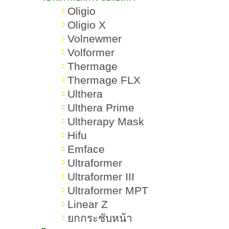
ไม่ต้องบินไปเจอ ไม่ต้องซื้อแพ็กเกจรา
Oligio
คาแรง แค่ “พิมพ์จากใจ” ก็ลุ้นเป็นผู้
Oligio X
Volnewmer
โชคดี รับสิทธิ์ บัตรที่นั่งฟรี เจอ บิวกิ้น-
Volformer
พีพี แบบใกล้ชิด แค่ตอบคำถามเดียว
Thermage
แบบตรงใจให้สุด
Thermage FLX
Ulthera
Ulthera Prime
“ ถ้าได้อยู่ต่อหน้าบิวกิ้น–พีพีแค่ 10 วินาที
Ultherapy Mask
คุณจะพูดคำไหนให้เขา ‘กระชับใจ’ ที่สุด ? ”
Hifu
Emface
ไม่ว่าจะสายคลั่งรัก สายขี้เขิน หรือสาย
Ultraformer
Ultraformer III
ขี้เล่น ก็ส่งคำพูดที่ทำให้รู้สึกกระชับใจ
Ultraformer MPT
ที่สุด เข้ามาได้เลย เพื่อให้เขารู้
Linear Z
ว่า...ความในใจหนึ่งร้อยเรื่องจบได้
ยกกระชับหน้า