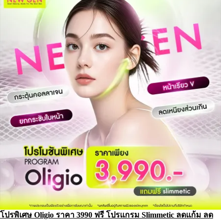
โปรพิเศษ Oligio ราคา 3990 ฟรี โปรแกรม Slimmetic ลดแก้ม ลด