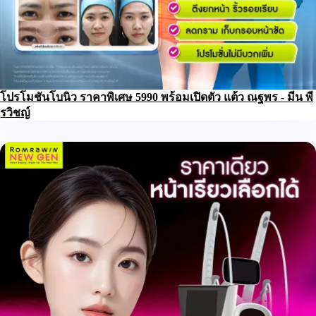
โปรโมชันโบนิว ราคาพิเศษ 5990 พร้อมเปิดตัว แต้ว ณฐพร - มีน พี
รวิชญ์