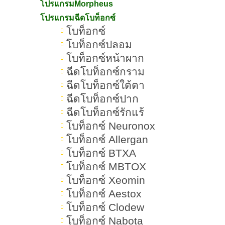
โปรแกรมMorpheus
Hugel
โปรแกรมฉีดโบท็อกซ์
โบท็อกซ์
สรุปเกี่ยวกับโบท็อกซ์ Hugel
โบท็อกซ์ปลอม
โบท็อกซ์หน้าผาก
ฉีดโบท็อกซ์กราม
ฉีดโบท็อกซ์ใต้ตา
โบท็อกซ์ Hugel คืออะไร ดีไหม ช่วยอะไร ฉีด
ฉีดโบท็อกซ์ปาก
ฉีดโบท็อกซ์รักแร้
จุดไหนได้บ้าง
โบท็อกซ์ Neuronox
เมื่ออายุเพิ่มขึ้นหรือแสดงสีหน้าบ่อย ๆ
โบท็อกซ์ Allergan
โบท็อกซ์ BTXA
ริ้วรอย
เล็ก ๆ บนใบหน้ามักเริ่มชัดขึ้น
โบท็อกซ์ MBTOX
หลายคนจึงมองหาวิธีคืนความอ่อน
โบท็อกซ์ Xeomin
เยาว์โดยไม่ต้องผ่าตัด และหนึ่งในทาง
โบท็อกซ์ Aestox
ฉีดโบท็อกซ์
เลือกยอดนิยมคือ “การ
”
โบท็อกซ์ Clodew
โบท็อกซ์
โดย
โบท็อกซ์ Nabota
Hugel จากเกาหลี เป็น