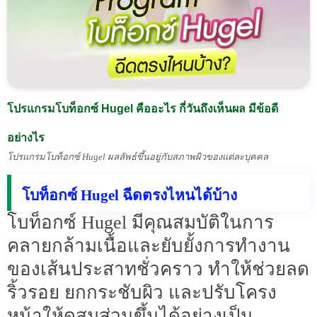
โปรแกรมโบท็อกซ์ Hugel คืออะไร กี่วันถึงเห็นผล มีข้อดี
อย่างไร
โปรแกรมโบท็อกซ์ Hugel ผลลัพธ์ขึ้นอยู่กับสภาพผิวของแต่ละบุคคล
โบท็อกซ์ Hugel ฉีดตรงไหนได้บ้าง
โบท็อกซ์ Hugel มีคุณสมบัติในการ
คลายกล้ามเนื้อและยับยั้งการทำงาน
ของเส้นประสาทชั่วคราว ทำให้ช่วยลด
ริ้วรอย ยกกระชับผิว และปรับโครง
หน้าให้ดูสมส่วนขึ้นได้อย่างเป็น