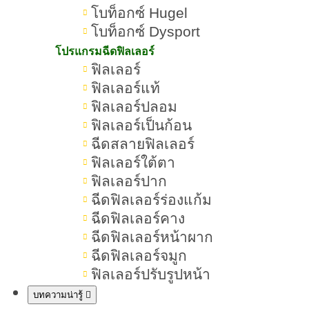
โบท็อกซ์ Hugel
หนึ่งในยี่ห้อโบท็อกซ์ที่ได้รับความ
โบท็อกซ์ Dysport
สนใจจากหลายคน เพราะขึ้นชื่อเรื่อง
โปรแกรมฉีดฟิลเลอร์
คุณภาพ มาตรฐาน และราคาเข้าถึง
ฟิลเลอร์
ง่าย ช่วยลดริ้วรอย ปรับรูปหน้า และยก
ฟิลเลอร์แท้
ฟิลเลอร์ปลอม
กระชับผิวได้อย่างดูเป็นธรรมชาติ จึง
ฟิลเลอร์เป็นก้อน
ไม่แปลกที่โบท็อกซ์ Hugel จะกลายเป็น
ฉีดสลายฟิลเลอร์
ตัวเลือกอันดับต้น ๆ สำหรับคนที่อยาก
ฟิลเลอร์ใต้ตา
ดูดีขึ้นอย่างมั่นใจ
ฟิลเลอร์ปาก
ฉีดฟิลเลอร์ร่องแก้ม
ฉีดฟิลเลอร์คาง
แต่ก่อนตัดสินใจฉีดโบท็อกซ์ Hugel
ฉีดฟิลเลอร์หน้าผาก
ควรรู้อะไรบ้าง เพื่อลดความเสี่ยงเกิด
ฉีดฟิลเลอร์จมูก
ผลข้างเคียง และได้ผลลัพธ์ตรงตาม
ฟิลเลอร์ปรับรูปหน้า
ความต้องการ ในบทความนี้รวบรวม
บทความน่ารู้