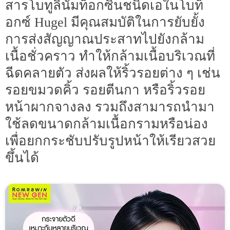
สารโบทูลินัมท็อกซินชนิดเอในโบท็
อกซ์ Hugel มีคุณสมบัติในการยับยั้ง
การส่งสัญญาณประสาทไปยังกล้าม
เนื้อชั่วคราว ทำให้กล้ามเนื้อบริเวณที่
ฉีดคลายตัว ส่งผลให้ริ้วรอยต่าง ๆ เช่น
รอยขมวดคิ้ว รอยตีนกา หรือริ้วรอย
หน้าผากจางลง รวมถึงสามารถนำมา
ใช้ลดขนาดกล้ามเนื้อกรามหรือน่อง
เพื่อยกกระชับปรับรูปหน้าให้เรียวสวย
ขึ้นได้