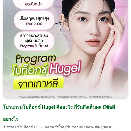
โปรแกรมโบท็อกซ์ Hugel คืออะไร กี่วันถึงเห็นผล มีข้อดี
อย่างไร
โปรแกรมโบท็อกซ์ Hugel ผลลัพธ์ขึ้นอยู่กับสภาพผิวของแต่ละบุคคล