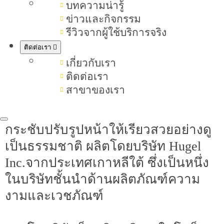
ข้อมูลมาให้ทราบกัน
บทความน่ารู้
ข่าวและกิจกรรม
รีวิวจากผู้ใช้บริการจริง
โบท็อกซ์ Hugel คืออะไร
ติดต่อเรา
โบท็อกซ์ Hugel คือสารโบทูลินัม
เกี่ยวกับเรา
ติดต่อเรา
ท็อกซินชนิดเอ (Botulinum Toxin Type
สาขาของเรา
A) ที่ใช้ในวงการความงามเพื่อช่วยลด
ริ้วรอยและลดขนาดกล้ามเนื้อ ยก
กระชับปรับรูปหน้าให้เรียวสวยอย่างดู
เป็นธรรมชาติ ผลิตโดยบริษัท Hugel
Inc.จากประเทศเกาหลีใต้ ซึ่งเป็นหนึ่ง
ในบริษัทชั้นนำด้านผลิตภัณฑ์ความ
งามและเวชภัณฑ์