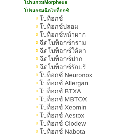
ก่อนทำ Ultraformer III ต้องเตรียม
โปรแกรมMorpheus
ตัวอย่างไร
โปรแกรมฉีดโบท็อกซ์
โบท็อกซ์
หลังทำ Ultraformer III ต้องดูแลตัว
โบท็อกซ์ปลอม
เองอย่างไรให้ผลลัพธ์อยู่ได้นาน
โบท็อกซ์หน้าผาก
ฉีดโบท็อกซ์กราม
Ultraformer III ต้องทำบ่อยแค่ไหน
ฉีดโบท็อกซ์ใต้ตา
ฉีดโบท็อกซ์ปาก
คำถามยอดฮิตเกี่ยวกับโปรแกรม
ฉีดโบท็อกซ์รักแร้
Ultraformer III
โบท็อกซ์ Neuronox
สรุปทุกเรื่องเกี่ยวกับ Ultraformer III
โบท็อกซ์ Allergan
โบท็อกซ์ BTXA
โบท็อกซ์ MBTOX
โบท็อกซ์ Xeomin
โบท็อกซ์ Aestox
Ultraformer III หัตถการยกกระชับปรับรูป
โบท็อกซ์ Clodew
โบท็อกซ์ Nabota
หน้า ลดริ้วรอยแบบไม่ต้องผ่าตัด