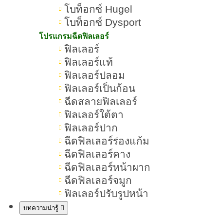
โบท็อกซ์ Hugel
Ultraformer
III เป็นอีกหนึ่งตัวเลือกที่
โบท็อกซ์ Dysport
ช่วยผิวหย่อนคล้อย กลับมายก กระชับ
โปรแกรมฉีดฟิลเลอร์
หน้าเล็ก หน้ายุง ได้แบบไม่ต้องผ่าตัด
ฟิลเลอร์
ฟิลเลอร์แท้
ใครที่สนใจอยากรู้เพิ่มเติมแล้วว่า
ฟิลเลอร์ปลอม
โปรแกรม Ultraformer III คืออะไร
ฟิลเลอร์เป็นก้อน
เหมาะกับใคร แล้วต่างจากตัวยก
ฉีดสลายฟิลเลอร์
กระชับตัวอื่น ๆ อย่างไรบ้างต้องห้าม
ฟิลเลอร์ใต้ตา
ฟิลเลอร์ปาก
พลาดบทความนี้
ฉีดฟิลเลอร์ร่องแก้ม
ฉีดฟิลเลอร์คาง
ฉีดฟิลเลอร์หน้าผาก
Ultraformer III คืออะไร อันตรายไหม
ฉีดฟิลเลอร์จมูก
Ultraformer III คือเทคโนโลยีทางเลือก
ฟิลเลอร์ปรับรูปหน้า
ผิว
ใหม่สำหรับผู้ที่ต้องการยกกระชับ
บทความน่ารู้