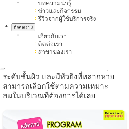
หน้า
ปรับรูปหน้าให้เรียว และลดความ
บทความน่ารู้
หย่อนคล้อย โดยไม่ต้องเจ็บตัว ไม่ต้อง
ข่าวและกิจกรรม
รีวิวจากผู้ใช้บริการจริง
ใช้เข็ม และไม่ต้องผ่าตัด เห็นผลลัพธ์
ตั้งแต่ครั้งแรกที่ทำ โปรแกรม
ติดต่อเรา
เกี่ยวกับเรา
Ultraformer III ใช้พลังงานคลื่นเสีย
ติดต่อเรา
งอัลตร้าซาวด์ ซึ่งไม่เป็นตรายต่อผิวชั้น
สาขาของเรา
นอก พลังงานของโปรแกรม
Ultraformer III สามารถลงได้ลึกทุก
ระดับชั้นผิว และมีหัวยิงที่หลากหาย
สามารถเลือกใช้ตามความเหมาะ
สมในบริเวณที่ต้องการได้เลย