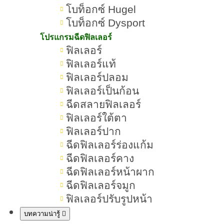
โบท็อกซ์ Hugel
Thermage / Ulthera / Hifu
โบท็อกซ์ Dysport
หน้าตอบ ไม่มีไขมันทำ Thermage
โปรแกรมฉีดฟิลเลอร์
ได้หรือไม่
ฟิลเลอร์
ฟิลเลอร์แท้
Thermage อันตรายหรือไม่ มีผลข้าง
ฟิลเลอร์ปลอม
เคียงอะไรบ้าง
ฟิลเลอร์เป็นก้อน
ฉีดสลายฟิลเลอร์
การทำ Thermage เจ็บไหม
ฟิลเลอร์ใต้ตา
ฟิลเลอร์ปาก
สรุปทุกเรื่องเกี่ยวกับ Thermage
ฉีดฟิลเลอร์ร่องแก้ม
ฉีดฟิลเลอร์คาง
ฉีดฟิลเลอร์หน้าผาก
ฉีดฟิลเลอร์จมูก
Thermage คืออะไร ช่วยอะไร
ฟิลเลอร์ปรับรูปหน้า
ยกกระชับได้จริงไหม กี่วันถึง
บทความน่ารู้