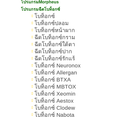
โปรแกรมMorpheus
4.Thermage FLX (ปี 2018) รุ่นล่าสุด
โปรแกรมฉีดโบท็อกซ์
โบท็อกซ์
ที่ดีที่สุดในปัจจุบัน
โบท็อกซ์ปลอม
โบท็อกซ์หน้าผาก
ความแตกต่างของ Thermage กับ
ฉีดโบท็อกซ์กราม
RF ทั่วไป
ฉีดโบท็อกซ์ใต้ตา
ใครบ้างที่เหมาะกับการทำ
ฉีดโบท็อกซ์ปาก
ฉีดโบท็อกซ์รักแร้
Thermage
โบท็อกซ์ Neuronox
ใครควรหลีกเลี่ยงการทำ Thermage
โบท็อกซ์ Allergan
โบท็อกซ์ BTXA
การเตรียมตัวก่อนทำ Thermage
โบท็อกซ์ MBTOX
โบท็อกซ์ Xeomin
หลังทำ Thermage ดูแลตัวเอง
โบท็อกซ์ Aestox
อย่างไร
โบท็อกซ์ Clodew
โบท็อกซ์ Nabota
เปรียบเทียบนวัตกรรรมยกกระชับ