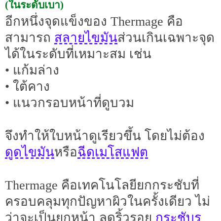
(ในระดับเบา)
อีกหนึ่งจุดแข็งของ Thermage คือ
สลายไขมัน
สามารถ
ส่วนเกินเฉพาะจุด
ได้ในระดับที่เหมาะสม เช่น
• แก้มล่าง
• ใต้คาง
• แนวกรอบหน้าที่ดูบวม
จึงทำให้ใบหน้าดูเรียวขึ้น โดยไม่ต้อง
ดูดไขมัน
ฉีดเมโสแฟต
หรือ
Thermage คือเทคโนโลยียกกระชับที่
ครอบคลุมทุกปัญหาผิวในครั้งเดียว ไม่
กระชับรู
ว่าจะเป็นยกหน้า ลดริ้วรอย