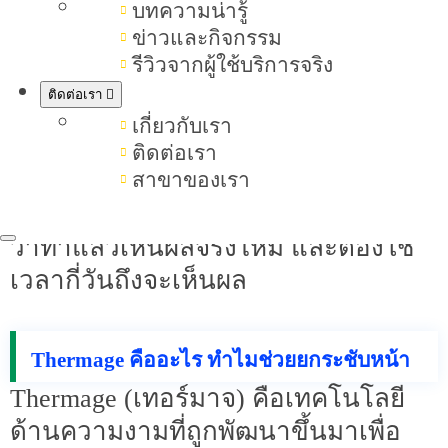
บทความน่ารู้
เห็นผล
ข่าวและกิจกรรม
รีวิวจากผู้ใช้บริการจริง
Thermage
ผิว
คือเทคโนโลยียกกระชับ
ติดต่อเรา
หน้า
และผิวกายโดยไม่ต้องผ่าตัด ช่วย
เกี่ยวกับเรา
กระตุ้นคอลลาเจน
ให้ผิวตึงกระชับ
ติดต่อเรา
เรียบเนียน ดูอ่อนเยาว์ เห็นผลลัพธ์
สาขาของเรา
ภายในไม่กี่สัปดาห์ พร้อมตอบคำถาม
ว่าทำแล้วเห็นผลจริงไหม และต้องใช้
เวลากี่วันถึงจะเห็นผล
Thermage คืออะไร ทำไมช่วยยกระชับหน้า
Thermage (เทอร์มาจ) คือเทคโนโลยี
ด้านความงามที่ถูกพัฒนาขึ้นมาเพื่อ