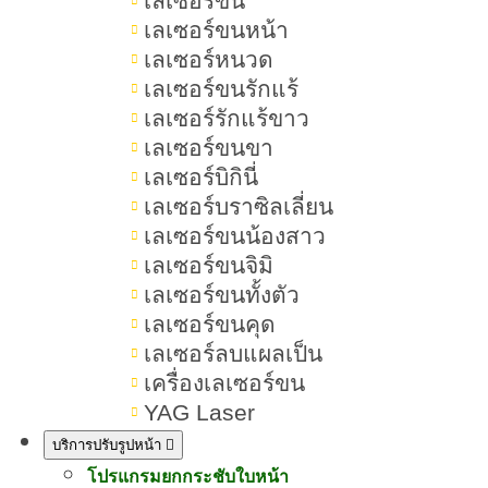
Collagen)
เลเซอร์ขน
เลเซอร์ขนหน้า
คอลลาเจนประเภทที่ 5 (Type V
เลเซอร์หนวด
Collagen)
เลเซอร์ขนรักแร้
เลเซอร์รักแร้ขาว
คอลลาเจนช่วยให้ผิวใสได้อย่างไร
เลเซอร์ขนขา
เลเซอร์บิกินี่
โครงสร้างของผิวหนังและบทบาทของ
เลเซอร์บราซิลเลี่ยน
คอลลาเจน
เลเซอร์ขนน้องสาว
เลเซอร์ขนจิมิ
กลไกการทำงานของคอลลาเจนในผิว
เลเซอร์ขนทั้งตัว
เลเซอร์ขนคุด
ปัจจัยที่ทำให้คอลลาเจนในร่างกาย
เลเซอร์ลบแผลเป็น
ลดลง
เครื่องเลเซอร์ขน
YAG Laser
วิธีเติมคอลลาเจนให้ร่างกายแบบ
ธรรมชาติ
บริการปรับรูปหน้า
โปรแกรมยกกระชับใบหน้า