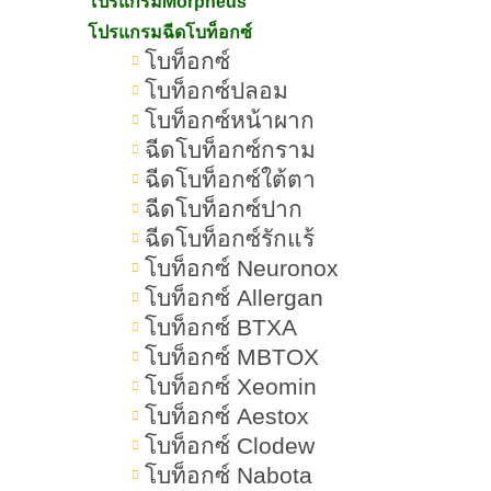
โปรแกรมMorpheus
คอลลาเจน เป็นอีกหนึ่งตัวช่วยที่ทำให้
โปรแกรมฉีดโบท็อกซ์
ผิวพรรณของเราดู เปล่งปลั่ง สวยใส มี
โบท็อกซ์
โบท็อกซ์ปลอม
ออร่า ซึ่งคนเรานั้นมีคอลลาเจนอยูใน
โบท็อกซ์หน้าผาก
ตัวอยู่แล้ว แต่พออายุเพิ่มขึ้นยิ่งส่งผลให้
ฉีดโบท็อกซ์กราม
คอลลาเจนในตัวเราของเราเสื่อมสลาย
ฉีดโบท็อกซ์ใต้ตา
ลง
ฉีดโบท็อกซ์ปาก
ฉีดโบท็อกซ์รักแร้
โบท็อกซ์ Neuronox
บทความนี้จะมาแนะนำวิธีเพิ่มคอลลา
โบท็อกซ์ Allergan
เจนเข้าไปในร่างกาย อย่างมี
โบท็อกซ์ BTXA
ประสิทธิภาพ และปลอดภัย ให้เราหา
โบท็อกซ์ MBTOX
วิธีเติมคอลลาเจนที่เหมาะกับเราได้เลย
โบท็อกซ์ Xeomin
โบท็อกซ์ Aestox
โบท็อกซ์ Clodew
คอลลาเจนคืออะไร ทำความรู้จักกับโปรตีน
โบท็อกซ์ Nabota