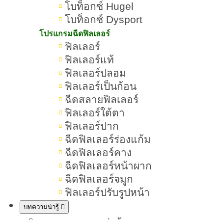
โบท็อกซ์ Hugel
สำคัญของร่างกาย
โบท็อกซ์ Dysport
Collagen
คอลลาเจน (
) เป็นโปรตีน
โปรแกรมฉีดฟิลเลอร์
ฟิลเลอร์
โครงสร้างที่พบมากที่สุดในร่างกาย
ฟิลเลอร์แท้
มนุษย์ คิดเป็นประมาณ 30% ของ
ฟิลเลอร์ปลอม
โปรตีนทั้งหมดในร่างกาย และเป็นองค์
ฟิลเลอร์เป็นก้อน
ประกอบสำคัญของผิวหนัง เส้นเอ็น
ฉีดสลายฟิลเลอร์
ฟิลเลอร์ใต้ตา
กระดูก ข้อต่อ กล้ามเนื้อ และเนื้อเยื่อ
ฟิลเลอร์ปาก
เกี่ยวพันต่างๆ
ฉีดฟิลเลอร์ร่องแก้ม
ฉีดฟิลเลอร์คาง
ฉีดฟิลเลอร์หน้าผาก
โครงสร้างและหน้าที่ของคอลลาเจน
ฉีดฟิลเลอร์จมูก
คอลลาเจนประกอบด้วยกรดอะมิโน
ฟิลเลอร์ปรับรูปหน้า
หลัก 3 ชนิด ได้แก่ ไกลซีน (Glycine),
บทความน่ารู้
โพรลีน (Proline), และไฮดรอกซีโพร