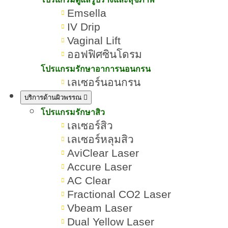
Emsella
IV Drip
Vaginal Lift
ออฟฟิศซินโดรม
โปรแกรมรักษาอาการนอนกรน
เลเซอร์นอนกรน
โปรแกรม
คอลลาเจน คืออะไร
Romrawin
»
»
ดูแลผิว
ประโยชน์และโทษเป็น
New Gen
บริการด้านผิวพรรณ
หน้า
อย่างไร ทำไมผิวขาวใส
โปรแกรมรักษาสิว
เลเซอร์สิว
เลเซอร์หลุมสิว
AviClear Laser
Accure Laser
AC Clear
สารบัญเนื้อหา คอลลาเจน
Fractional CO2 Laser
Vbeam Laser
Dual Yellow Laser