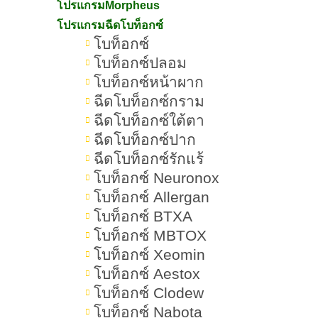
Morpheus8
โปรแกรมMorpheus
โปรแกรมฉีดโบท็อกซ์
สรุปเกี่ยวกับ Morpheus8
โบท็อกซ์
โบท็อกซ์ปลอม
โบท็อกซ์หน้าผาก
ฉีดโบท็อกซ์กราม
Morpheus8 คืออะไร ช่วย
ฉีดโบท็อกซ์ใต้ตา
ฉีดโบท็อกซ์ปาก
อะไรบ้าง เห็นผลอยู่ได้นานแค่
ฉีดโบท็อกซ์รักแร้
โบท็อกซ์ Neuronox
ไหน
โบท็อกซ์ Allergan
โบท็อกซ์ BTXA
ในยุคที่เทคโนโลยีความงามก้าวหน้า
โบท็อกซ์ MBTOX
ไปอย่างรวดเร็ว หนึ่งในนวัตกรรมที่ได้
โบท็อกซ์ Xeomin
รับความนิยมอย่างมากในปัจจุบันคือ
โบท็อกซ์ Aestox
Morpheus
8 เทคโนโลยีที่ผสานพลังของ
โบท็อกซ์ Clodew
โบท็อกซ์ Nabota
Radiofrequency (RF) และ