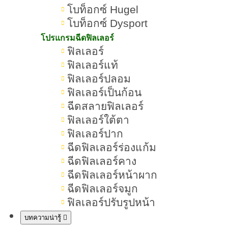
โบท็อกซ์ Hugel
ลด
Microneedling เพื่อยกกระชับผิวและ
โบท็อกซ์ Dysport
ไขมัน
ผิวหน้า
โดยไม่ต้องผ่าตัด ช่วยให้
โปรแกรมฉีดฟิลเลอร์
และผิวกายดูกระชับขึ้น Morpheus8 ไม่
ฟิลเลอร์
เพียงแค่ช่วยแก้ไขปัญหาผิวหย่อน
ฟิลเลอร์แท้
ฟิลเลอร์ปลอม
เซล
คล้อย แต่ยังสามารถลดไขมัน ลด
ฟิลเลอร์เป็นก้อน
ลูไลท์
ลดผิวเปลือกส้ม ซึ่งเป็นปัญหาที่
ฉีดสลายฟิลเลอร์
ทำให้หลายคนหมดความมั่นใจ ด้วย
ฟิลเลอร์ใต้ตา
ความสามารถในการส่งพลังงานลงลึก
ฟิลเลอร์ปาก
ฉีดฟิลเลอร์ร่องแก้ม
ถึงชั้นผิวและชั้นไขมัน จึงเป็นตัวเลือก
ฉีดฟิลเลอร์คาง
ที่ดีเยี่ยมสำหรับผู้ที่ต้องการฟื้นฟูผิว
ฉีดฟิลเลอร์หน้าผาก
อย่างล้ำลึกโดยไม่ต้องพักฟื้นนาน รวม
ฉีดฟิลเลอร์จมูก
ถึงผู้ที่ต้องการลดไขมันและปรับรูปร่าง
ฟิลเลอร์ปรับรูปหน้า
บทความนี้จะพาทุกคนไปรู้จักกับ
บทความน่ารู้