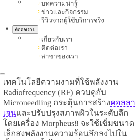
นวัตกรรมเทคโนโลยี Morpheus8 ว่าคือ
บทความน่ารู้
ข่าวและกิจกรรม
อะไร ช่วยอะไรบ้าง กี่วันเห็นผล อยู่ได้
รีวิวจากผู้ใช้บริการจริง
นานแค่ไหน และข้อควรรู้อื่น ๆ เพื่อ
ติดต่อเรา
ศึกษาข้อมูลให้ละเอียดก่อนตัดสินใจทำ
เกี่ยวกับเรา
ติดต่อเรา
สาขาของเรา
รู้จักนวัตกรรม Morpheus8 คืออะไร
นวัตกรรมเครื่อง Morpheus8 เป็น
เทคโนโลยีความงามที่ใช้พลังงาน
Radiofrequency (RF) ควบคู่กับ
คอลลา
Microneedling กระตุ้นการสร้าง
เจน
และปรับปรุงสภาพผิวในระดับลึก
โดยเครื่อง Morpheus8 จะใช้เข็มขนาด
เล็กส่งพลังงานความร้อนลึกลงไปใน