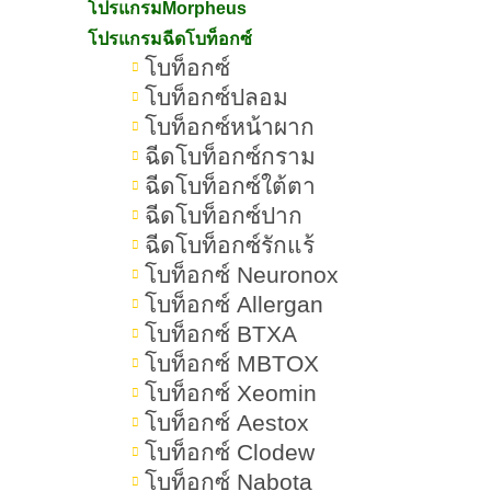
โปรแกรมMorpheus
สม
โปรแกรมฉีดโบท็อกซ์
โบท็อกซ์
10.ริ้วรอยเกิดจากโภชนาการที่ไม่
โบท็อกซ์ปลอม
เหมาะสม
โบท็อกซ์หน้าผาก
ฉีดโบท็อกซ์กราม
ริ้วรอยมีกี่ประเภท อะไรบ้าง
ฉีดโบท็อกซ์ใต้ตา
1.ริ้วรอยจากการแสดงสีหน้า
ฉีดโบท็อกซ์ปาก
ฉีดโบท็อกซ์รักแร้
2.ริ้วรอยถาวร
โบท็อกซ์ Neuronox
โบท็อกซ์ Allergan
3.ริ้วรอยตื้น
โบท็อกซ์ BTXA
โบท็อกซ์ MBTOX
บริเวณไหนที่เกิดริ้วรอยบ่อย ๆ
โบท็อกซ์ Xeomin
1.ริ้วรอยหน้าผาก
โบท็อกซ์ Aestox
โบท็อกซ์ Clodew
2.ริ้วรอยระหว่างคิ้ว
โบท็อกซ์ Nabota