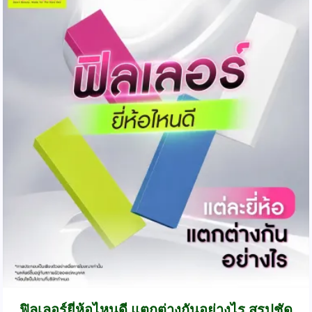
ฟิลเลอร์ยี่ห้อไหนดี แตกต่างกันอย่างไร สรุปชัด