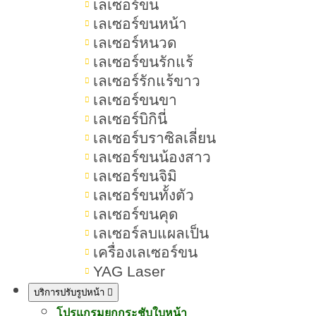
เลเซอร์ขน
เลเซอร์ขนหน้า
เลเซอร์หนวด
เลเซอร์ขนรักแร้
เลเซอร์รักแร้ขาว
ฉีดฟิลเลอร์ใต้ตาบวม สาเหตุเกิดจากอะไร กี่วันหาย
เลเซอร์ขนขา
แก้ไขอย่างไร
เลเซอร์บิกินี่
ฉีดฟิลเลอร์ใต้ตาบวมประมาณ 3 - 7 วัน
เลเซอร์บราซิลเลี่ยน
เป็นเรื่องปกติ ถ้าหลีกเลี่ยงอาหารและ
เลเซอร์ขนน้องสาว
พฤติกรรมที่ทำให้ระคายเคืองจะหายได้
เลเซอร์ขนจิมิ
เอง แต่ถ้าเกิด...
เลเซอร์ขนทั้งตัว
เลเซอร์ขนคุด
เลเซอร์ลบแผลเป็น
เครื่องเลเซอร์ขน
YAG Laser
บริการปรับรูปหน้า
โปรแกรมยกกระชับใบหน้า