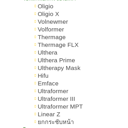
3.เพิ่มความอิ่มฟู พร้อมฟื้นฟูความชุ่ม
Oligio
ชื้นของริมฝีปาก
Oligio X
Volnewmer
การเตรียมตัวก่อนฉีดฟิลเลอร์ปาก
Volformer
Thermage
1.งดกลุ่มยาที่ทำให้เลือดออกง่ายก่อน
Thermage FLX
ฉีดฟิลเลอร์ปาก
Ulthera
Ulthera Prime
2.หลีกเลี่ยงแอลกอฮอล์และบุหรี่ก่อน
Ultherapy Mask
ฉีดฟิลเลอร์ปาก
Hifu
Emface
3.พักผ่อนให้เพียงพอ และดื่มน้ำให้
Ultraformer
มากก่อนฉีดฟิลเลอร์ปาก
Ultraformer III
Ultraformer MPT
4.หลีกเลี่ยงการระคายเคืองบริเวณริม
Linear Z
ฝีปากก่อนฉีดฟิลเลอร์ปาก
ยกกระชับหน้า