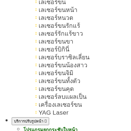
เลเซอร์ขน
เลเซอร์ขนหน้า
เลเซอร์หนวด
สารบัญเนื้อหา ฟิลเลอร์ปากยี่ห้อ
เลเซอร์ขนรักแร้
ไหนดี
เลเซอร์รักแร้ขาว
เลเซอร์ขนขา
เลเซอร์บิกินี่
เลเซอร์บราซิลเลี่ยน
ฟิลเลอร์ปากยี่ห้อไหนดี ไม่ทำให้แข็ง
เลเซอร์ขนน้องสาว
ตึง ดูละมุน เข้ากับใบหน้า
เลเซอร์ขนจิมิ
เลเซอร์ขนทั้งตัว
ฉีดฟิลเลอร์ปากช่วยอะไรบ้าง
เลเซอร์ขนคุด
1.ช่วยยกมุมปาก ปรับสีหน้าให้ดูอ่อน
เลเซอร์ลบแผลเป็น
เครื่องเลเซอร์ขน
โยนขึ้น
YAG Laser
2.แก้ปัญหารูปปากไม่สมดุล
บริการปรับรูปหน้า
โปรแกรมยกกระชับใบหน้า