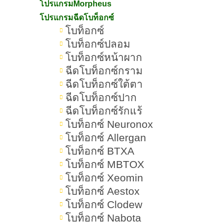
โปรแกรมMorpheus
5.งดการแต่งหน้าหรือทาลิปในวันฉีด
โปรแกรมฉีดโบท็อกซ์
ฟิลเลอร์ปาก
โบท็อกซ์
โบท็อกซ์ปลอม
6.แจ้งประวัติสุขภาพและความ
โบท็อกซ์หน้าผาก
ต้องการให้แพทย์ทราบอย่างละเอียด
ฉีดโบท็อกซ์กราม
ฉีดโบท็อกซ์ใต้ตา
ข้อดีของการฉีดฟิลเลอร์ปาก
ฉีดโบท็อกซ์ปาก
ฉีดโบท็อกซ์รักแร้
ฉีดฟิลเลอร์ปากช่วยปรับรูปทรงปาก
โบท็อกซ์ Neuronox
ให้สวยและสมดุลมากขึ้น
โบท็อกซ์ Allergan
โบท็อกซ์ BTXA
ฉีดฟิลเลอร์ปากช่วยเพิ่มความอวบอิ่ม
โบท็อกซ์ MBTOX
ฉ่ำน้ำ แต่ยังดูเป็นตัวเอง
โบท็อกซ์ Xeomin
โบท็อกซ์ Aestox
ฉีดฟิลเลอร์ปากช่วย ฟื้นฟูผิวปากให้
โบท็อกซ์ Clodew
เรียบเนียนและชุ่มชื้นขึ้น
โบท็อกซ์ Nabota