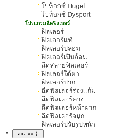
โบท็อกซ์ Hugel
ฉีดฟิลเลอร์ปากช่วยให้ใบหน้าดูอ่อน
โบท็อกซ์ Dysport
โยนขึ้น
โปรแกรมฉีดฟิลเลอร์
ฟิลเลอร์
สามารถปรับแก้หรือสลายได้ หากไม่
ฟิลเลอร์แท้
พอใจผลลัพธ์
ฟิลเลอร์ปลอม
ฟิลเลอร์เป็นก้อน
ฉีดฟิลเลอร์ปากควรใช้กี่ CC
ฉีดสลายฟิลเลอร์
ฟิลเลอร์ใต้ตา
โดยทั่วไปนิยมใช้ฟิลเลอร์ปากกี่ CC
ฟิลเลอร์ปาก
ปัจจัยที่แพทย์ใช้พิจารณาปริมาณฟิล
ฉีดฟิลเลอร์ร่องแก้ม
ฉีดฟิลเลอร์คาง
เลอร์ปาก
ฉีดฟิลเลอร์หน้าผาก
ทำไมไม่ควรฉีดฟิลเลอร์ปากมากเกิน
ฉีดฟิลเลอร์จมูก
ฟิลเลอร์ปรับรูปหน้า
ไปในครั้งเดียว
บทความน่ารู้