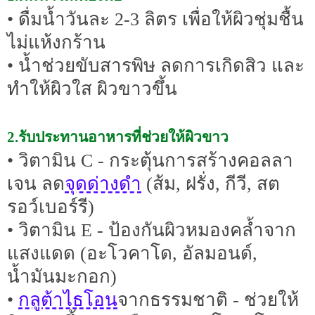
• ดื่มน้ำวันละ 2-3 ลิตร เพื่อให้ผิวชุ่มชื้น
ไม่แห้งกร้าน
• น้ำช่วยขับสารพิษ ลดการเกิดสิว และ
ทำให้ผิวใส ผิวขาวขึ้น
2.รับประทานอาหารที่ช่วยให้ผิวขาว
• วิตามิน C - กระตุ้นการสร้างคอลลา
จุดด่างดำ
เจน ลด
(ส้ม, ฝรั่ง, กีวี, สต
รอว์เบอร์รี)
• วิตามิน E - ป้องกันผิวหมองคล้ำจาก
แสงแดด (อะโวคาโด, อัลมอนด์,
น้ำมันมะกอก)
กลูต้าไธโอน
•
จากธรรมชาติ - ช่วยให้