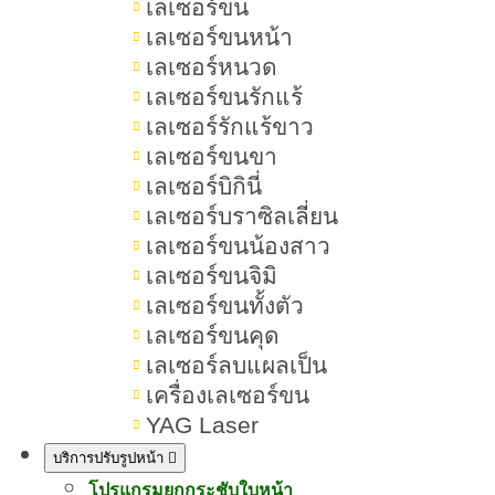
เลเซอร์ขน
สารบัญเนื้อหา ผิวขาว
เลเซอร์ขนหน้า
เลเซอร์หนวด
เลเซอร์ขนรักแร้
เลเซอร์รักแร้ขาว
11 วิธีดูแลผิวขาวอมชมพู ฟื้นฟูผิว
เลเซอร์ขนขา
หมองคล้ำ
เลเซอร์บิกินี่
เลเซอร์บราซิลเลี่ยน
ผิวขาวมีกี่เฉด วิธีเช็คโทนสีผิว
เลเซอร์ขนน้องสาว
เลเซอร์ขนจิมิ
สาเหตุที่ทำให้ผิวคล้ำมีอะไรบ้าง
เลเซอร์ขนทั้งตัว
วิธีการดูแลให้ผิวขาวด้วยตัวเองจาก
เลเซอร์ขนคุด
ภายในสู่ภายนอก
เลเซอร์ลบแผลเป็น
เครื่องเลเซอร์ขน
ดูแลผิวจากภายใน (Inside-Out) เพื่อ
YAG Laser
ให้ผิวขาวสว่างใส
บริการปรับรูปหน้า
โปรแกรมยกกระชับใบหน้า