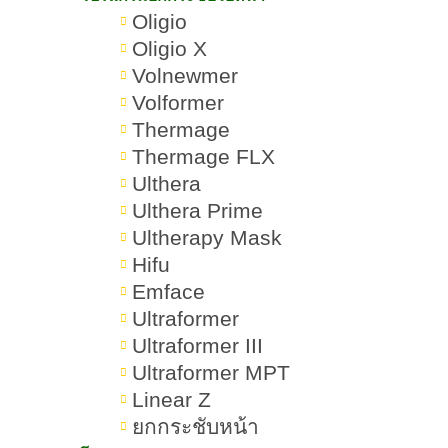
ดูแลผิวจากภายนอก (Outside-In)
Oligio
เพื่อผิวขาวใส
Oligio X
Volnewmer
การทำ Personal Color ช่วยส่งให้
Volformer
ผิวขาวกระจ่างใส
Thermage
Thermage FLX
หัตถการงานผิวที่ช่วยให้ผิวขาวด้วย
Ulthera
เลเซอร์
Ulthera Prime
1.Q-Switch Nd:YAG Laser (เลเซอร์
Ultherapy Mask
Hifu
ลดเม็ดสี จุดด่างดำ)
Emface
Ultraformer
2.Pico Laser (เลเซอร์หน้าใส ลดเม็ด
Ultraformer III
สีลึก)
Ultraformer MPT
Linear Z
3.IPL (Intense Pulsed Light) -
ยกกระชับหน้า
เลเซอร์แสงความเข้มข้นสูง