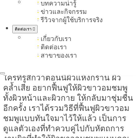
บทความน่ารู้
หัตถการงานผิวที่ช่วยให้ผิวขาวด้วย
ข่าวและกิจกรรม
HACa
รีวิวจากผู้ใช้บริการจริง
สรุปรวมวิธีดูแลผิวขาวกระจ่างใส
ติดต่อเรา
เกี่ยวกับเรา
ติดต่อเรา
สาขาของเรา
11 วิธีดูแลผิวขาวอมชมพู ฟื้นฟูผิวหมองคล้ำ
ใครที่รู้สึกว่าตอนนี้ผิวแห้งกร้าน ผิว
คล้ำเสีย อยากฟื้นฟูให้ผิวขาวอมชมพู
ทั้งผิวหน้าและผิวกาย ให้กลับมาชุ่มชื่น
อีกครั้ง เราได้รวมวิธีที่ฟื้นฟูผิวขาวอม
ชมพูแบบทันใจมาไว้ให้แล้ว เป็นการ
ดูแลตัวเองที่ทำควบคู่ไปกับหัตถการ