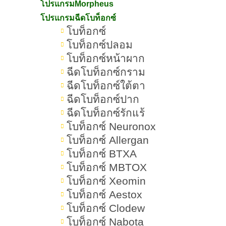
โปรแกรมMorpheus
4.Fractional Laser (เลเซอร์ฟื้นฟูผิว)
โปรแกรมฉีดโบท็อกซ์
โบท็อกซ์
หัตถการงานผิวที่ช่วยให้ผิวขาวด้วย
โบท็อกซ์ปลอม
ทรีตเม้นท์
โบท็อกซ์หน้าผาก
ฉีดโบท็อกซ์กราม
1.ผลัดเซลล์ผิวด้วย AHA/BHA หรือ
ฉีดโบท็อกซ์ใต้ตา
Chemical Peeling
ฉีดโบท็อกซ์ปาก
ฉีดโบท็อกซ์รักแร้
2.เมโสหน้าใส (Mesotherapy)
โบท็อกซ์ Neuronox
โบท็อกซ์ Allergan
3.ไอออนโต (Iontophoresis) และโฟ
โบท็อกซ์ BTXA
โน (Phonophoresis)
โบท็อกซ์ MBTOX
โบท็อกซ์ Xeomin
4.เลเซอร์ทรีตเม้นท์หน้าใส (Laser
โบท็อกซ์ Aestox
Facial Treatment)
โบท็อกซ์ Clodew
โบท็อกซ์ Nabota