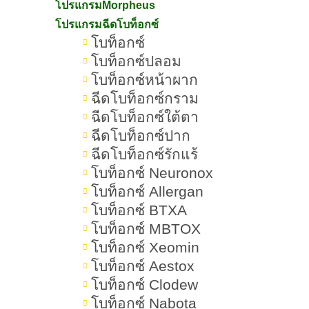
โปรแกรมMorpheus
ปัจจุบันจึงมีหลากหลายวิธีในการดูแล
โปรแกรมฉีดโบท็อกซ์
โบท็อกซ์
ผิวหน้ากระจ่างใสให้เห็นผล ทั้งการ
โบท็อกซ์ปลอม
บำรุงผิวหน้ากระจ่างใสด้วยวิธี
โบท็อกซ์หน้าผาก
ธรรมชาติ และการใช้เทคโนโลยีความ
ฉีดโบท็อกซ์กราม
งามทางการแพทย์ เพื่อช่วยฟื้นฟูสภาพ
ฉีดโบท็อกซ์ใต้ตา
ฉีดโบท็อกซ์ปาก
ผิวให้หน้ากระจ่างใส ดูเปล่งปลั่งอย่าง
ฉีดโบท็อกซ์รักแร้
รวดเร็ว ในบทความนี้ เราจะพาคุณไป
โบท็อกซ์ Neuronox
รู้จักกับ วิธีทำให้หน้ากระจ่างใสแบบ
โบท็อกซ์ Allergan
เร่งด่วน เพื่อให้คุณสามารถเลือกวิธีที่
โบท็อกซ์ BTXA
เหมาะสมกับตัวเอง และกลับมามีผิว
โบท็อกซ์ MBTOX
โบท็อกซ์ Xeomin
หน้ากระจ่างใส มีชีวิตชีวาได้อีกครั้ง
โบท็อกซ์ Aestox
โบท็อกซ์ Clodew
โบท็อกซ์ Nabota
หน้ากระจ่างใสคืออะไร เป็นอย่างไร