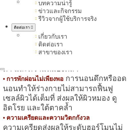
หลายปัจจัย ที่ทำให้ผิวดูไม่สดใส หน้า
บทความน่ารู้
หมอง ไม่เปล่งปลั่ง และสีผิวไม่
ข่าวและกิจกรรม
รีวิวจากผู้ใช้บริการจริง
สม่ำเสมอ โดยสาเหตุหลัก ๆ มีดังนี้
ติดต่อเรา
เกี่ยวกับเรา
การเผชิญกับ
• แสงแดดและรังสี UV
ติดต่อเรา
แสงแดดเป็นเวลานานโดยไม่ใช้ครีม
สาขาของเรา
กันแดด ทำให้ผิวถูกทำร้าย เกิดจุดด่าง
ดำ และความหมองคล้ำ
การนอนดึกหรืออด
• การพักผ่อนไม่เพียงพอ
นอนทำให้ร่างกายไม่สามารถฟื้นฟู
เซลล์ผิวได้เต็มที่ ส่งผลให้ผิวหมอง ดู
อิดโรย และใต้ตาคล้ำ
• ความเครียดและความวิตกกังวล
ความเครียดส่งผลให้ระดับฮอร์โมนไม่