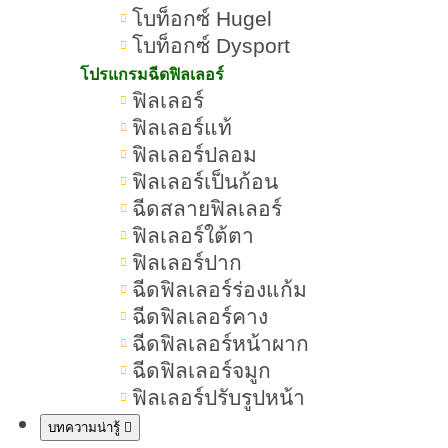
โบท็อกซ์ Hugel
หน้ากระจ่างใส คือ สภาพผิวหน้าที่ดู
โบท็อกซ์ Dysport
สุขภาพดี เปล่งปลั่ง มีความเรียบเนียน
โปรแกรมฉีดฟิลเลอร์
หมองคล้ำ
จุด
สีผิวสม่ำเสมอ ไม่มีความ
ฟิลเลอร์
ฟิลเลอร์แท้
ด่างดำ
ริ้วรอย
หรือ
ที่เห็นได้ชัด โดย
ฟิลเลอร์ปลอม
ปัจจัยที่ส่งผลให้ผิวหน้ากระจ่างใสมี
ฟิลเลอร์เป็นก้อน
หลายอย่าง เช่น ทาครีมกันแดด ออก
ฉีดสลายฟิลเลอร์
กำลังกาย ดื่มน้ำให้เพียงพอ และการใช้
ฟิลเลอร์ใต้ตา
ฟิลเลอร์ปาก
สกินแคร์
ที่เหมาะสม รวมถึงการทำ
ฉีดฟิลเลอร์ร่องแก้ม
หัตถการให้หน้ากระจ่างใส
ฉีดฟิลเลอร์คาง
ฉีดฟิลเลอร์หน้าผาก
ฉีดฟิลเลอร์จมูก
หน้าหมองคล้ำเกิดจากสาเหตุอะไร
ฟิลเลอร์ปรับรูปหน้า
หน้าหมองคล้ำเกิดจาก
สาเหตุที่ทำให้
บทความน่ารู้