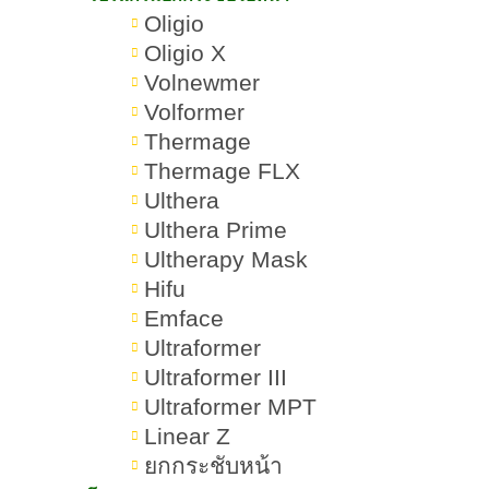
Oligio
Oligio X
15 วิธีทำให้หน้ากระจ่างใส
Volnewmer
Volformer
แบบเร่งด่วน แก้หน้าโทรม
Thermage
ในยุคปัจจุบันที่การดูแลผิวพรรณกลาย
Thermage FLX
เป็นสิ่งสำคัญ ไม่ว่าจะเป็นเพศไหนต่าง
Ulthera
Ulthera Prime
ผิวหน้า
ก็ต้องการให้
กระจ่างใส ดู
Ultherapy Mask
สุขภาพดี และมีออร่าอยู่เสมอ อย่างไร
Hifu
ก็ตามปัจจัยต่าง ๆ เช่น มลภาวะ
Emface
ความเครียด การพักผ่อนไม่เพียงพอ
Ultraformer
Ultraformer III
หรือแม้แต่พฤติกรรมการใช้ชีวิตที่ไม่
Ultraformer MPT
หน้าหมอง
เหมาะสม ล้วนส่งผลให้ผิว
Linear Z
คล้ำ
ดูโทรม และไม่สดใสได้
ยกกระชับหน้า