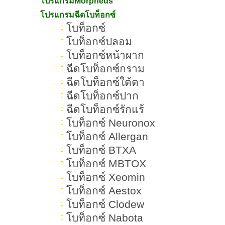
โปรแกรมMorpheus
โปรแกรมฉีดโบท็อกซ์
เคล็ดลับสร้างเกราะป้องกันผิวหลัง
โบท็อกซ์
หน้าแพ้สาร?
โบท็อกซ์ปลอม
โบท็อกซ์หน้าผาก
สัญญาณว่าผิวกำลังกลับมาแข็งแรง
ฉีดโบท็อกซ์กราม
หลังผิวหน้าแพ้สาร?
ฉีดโบท็อกซ์ใต้ตา
ฉีดโบท็อกซ์ปาก
สรุป หน้าแพ้สาร รักษาอย่างไร?
ฉีดโบท็อกซ์รักแร้
คำถามยอดฮิตของผิวหน้าแพ้สาร
โบท็อกซ์ Neuronox
โบท็อกซ์ Allergan
ผิวหน้าแพ้สารควรล้างหน้าด้วยอะไร
โบท็อกซ์ BTXA
ดีที่สุด ?
โบท็อกซ์ MBTOX
โบท็อกซ์ Xeomin
ผิวหน้าแพ้สารควรใช้ครีมบำรุงแบบ
โบท็อกซ์ Aestox
ไหน?
โบท็อกซ์ Clodew
โบท็อกซ์ Nabota