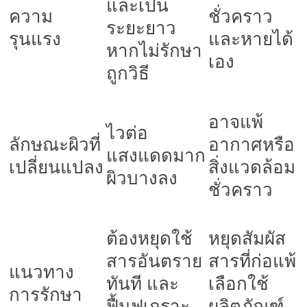
และเป็น
ความ
ชั่วคราว
ระยะยาว
รุนแรง
และหายได้
หากไม่รักษา
เอง
ถูกวิธี
อาจแพ้
ไวต่อ
ลักษณะผิวที่
อากาศหรือ
แสงแดดมาก
เปลี่ยนแปลง
สิ่งแวดล้อม
ผิวบางลง
ชั่วคราว
ต้องหยุดใช้
หยุดสัมผัส
สารอันตราย
สารที่ก่อแพ้
แนวทาง
ทันที และ
เลือกใช้
การรักษา
ฟื้นฟูเกราะ
ผลิตภัณฑ์