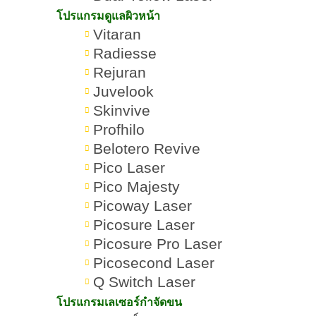
Romrawin
กระชับ
»
»
บอกลาขาใหญ่ เปลี่ยนขา
โปรแกรมดูแลผิวหน้า
New Gen
สัดส่วนรูป
เบียดเป็นขาเรียว
ร่าง
Vitaran
Radiesse
Rejuran
Juvelook
Skinvive
Profhilo
Belotero Revive
สารบัญเนื้อหา สลายไขมันต้น
Pico Laser
ขา
Pico Majesty
Picoway Laser
Picosure Laser
Picosure Pro Laser
11 วิธีสลายไขมันต้นขาบอกลาขา
Picosecond Laser
ใหญ่ ไขมันย้วย
Q Switch Laser
โปรแกรมเลเซอร์กำจัดขน
ไขมันต้นขาเกิดจากอะไร