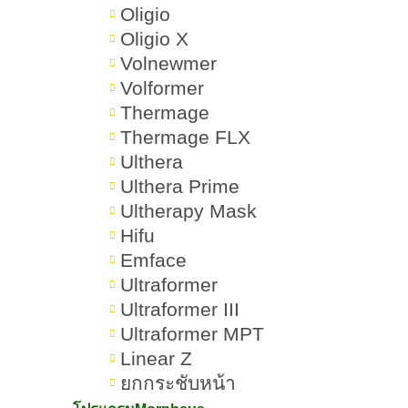
เป็นสิวที่คาง ไม่มีหัว ใช่สิวฮอร์โมน
Oligio
หรือไม่
Oligio X
Volnewmer
ฮอร์โมนกับเป็นสิวที่คาง ไม่มีหัว
Volformer
เกี่ยวข้องกันอย่างไร
Thermage
Thermage FLX
พฤติกรรมที่ทำให้เสี่ยงเป็นสิวที่คาง
Ulthera
ไม่มีหัว
Ulthera Prime
Ultherapy Mask
จับคางหรือเท้าคางบ่อย เสี่ยงเป็นสิวที่
Hifu
คาง ไม่มีหัว
Emface
Ultraformer
ใส่แมสก์เป็นเวลานาน เสี่ยงเป็นสิวที่
Ultraformer III
คาง ไม่มีหัว
Ultraformer MPT
Linear Z
ล้างหน้าไม่สะอาด เสี่ยงเป็นสิวที่คาง
ยกกระชับหน้า
ไม่มีหัว