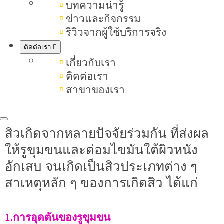
สิว (Acne) คือภาวะที่เกิดจากการ
บทความน่ารู้
อักเสบของรูขุมขนและต่อมไขมันใต้
ข่าวและกิจกรรม
รีวิวจากผู้ใช้บริการจริง
ผิวหนัง ซึ่งส่งผลให้เกิดตุ่มนูนแดง หัว
สิวอักเสบ
ขาว หัวดำ หรือ
ติดต่อเรา
ที่มีหนองได้
เกี่ยวกับเรา
สิวสามารถเกิดขึ้นได้ทุกส่วนของ
ติดต่อเรา
ร่างกาย แต่พบบ่อยที่สุดบริเวณใบหน้า
สาขาของเรา
หน้าอก หลัง และไหล่
สิวเกิดจากหลายปัจจัยร่วมกัน ที่ส่งผล
ให้รูขุมขนและต่อมไขมันใต้ผิวหนัง
อักเสบ จนเกิดเป็นสิวประเภทต่าง ๆ
สาเหตุหลัก ๆ ของการเกิดสิว ได้แก่
1.การอุดตันของรูขุมขน