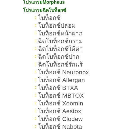
โปรแกรมMorpheus
จนถึงสภาพแวดล้อม บทความนี้จะพา
โปรแกรมฉีดโบท็อกซ์
โบท็อกซ์
ทุกคนไปทำความเข้าใจเกี่ยวกับสิวใน
โบท็อกซ์ปลอม
ทุกแง่มุม ตั้งแต่สาเหตุการเกิดสิว
โบท็อกซ์หน้าผาก
ประเภทของสิว วิธีรักษา และการ
ฉีดโบท็อกซ์กราม
ป้องกันอย่างถูกวิธี เพราะการรู้จักสิวที่
ฉีดโบท็อกซ์ใต้ตา
วิธีรักษาสิว
กำลังเป็นอยู่ ช่วยให้หา
ได้
ฉีดโบท็อกซ์ปาก
ฉีดโบท็อกซ์รักแร้
อย่างมีประสิทธิภาพ
โบท็อกซ์ Neuronox
โบท็อกซ์ Allergan
โบท็อกซ์ BTXA
โบท็อกซ์ MBTOX
โบท็อกซ์ Xeomin
โบท็อกซ์ Aestox
โบท็อกซ์ Clodew
โบท็อกซ์ Nabota