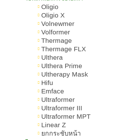
Oligio
สรุปเกี่ยวกับสิวคืออะไร วิธีรักษาสิว
Oligio X
Volnewmer
Volformer
Thermage
สิวคืออะไร วิธีรักษาสิว มีอะไร
Thermage FLX
Ulthera
บ้าง หยุดการเกิดสิวซ้ำซาก
Ulthera Prime
Ultherapy Mask
"สิว" ไม่ใช่แค่ปัญหาผิวเล็ก ๆ ที่เกิดขึ้น
Hifu
ชั่วคราว แต่สำหรับหลายคน มันอาจ
Emface
กลายเป็นอุปสรรคต่อความมั่นใจและ
Ultraformer
คุณภาพชีวิต สิวสามารถเกิดขึ้นได้กับ
Ultraformer III
Ultraformer MPT
ทุกเพศทุกวัย ไม่ว่าจะเป็นวัยรุ่นหรือ
Linear Z
ผู้ใหญ่ ซึ่งจากหลายสาเหตุ ทั้งฮอร์โมน
ยกกระชับหน้า
ความเครียด พฤติกรรมการดูแลผิว ไป