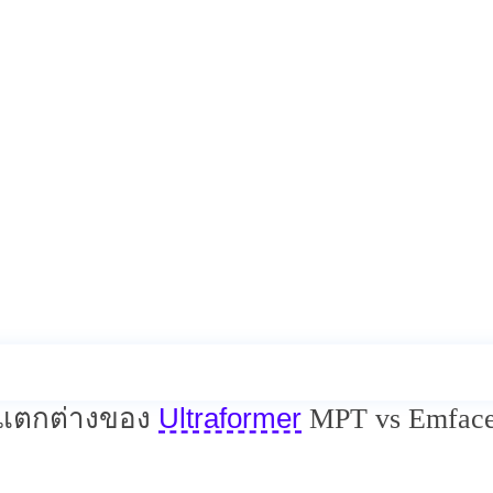
rmer MPT vs
่างกันอย่างไร เราควรเลือกทำอะไ
ือกที่คนต้องการยกกระชับใบหน้าต้องการเ
บายแบบชัดเจนว่าหัตถการสองตัวนี้ต่าง
Ultraformer
มแตกต่างของ
MPT vs Emface 