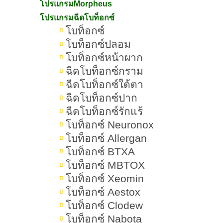
ระหว่างทำ
โปรแกรมMorpheus
โปรแกรมฉีดโบท็อกซ์
Ulthera Prime VS Emface มีผล
โบท็อกซ์
ข้างเคียงไหม
โบท็อกซ์ปลอม
โบท็อกซ์หน้าผาก
Ulthera Prime VS Emface ควร
ฉีดโบท็อกซ์กราม
เตรียมตัวอย่างไร
ฉีดโบท็อกซ์ใต้ตา
ฉีดโบท็อกซ์ปาก
Ulthera Prime VS Emface ควร
ฉีดโบท็อกซ์รักแร้
ดูแลตัวเองอย่างไร
โบท็อกซ์ Neuronox
ข้อห้ามหลังทำ Ulthera Prime VS
โบท็อกซ์ Allergan
Emface
โบท็อกซ์ BTXA
โบท็อกซ์ MBTOX
สรุป Ulthera Prime VS Emface
โบท็อกซ์ Xeomin
โบท็อกซ์ Aestox
โบท็อกซ์ Clodew
โบท็อกซ์ Nabota