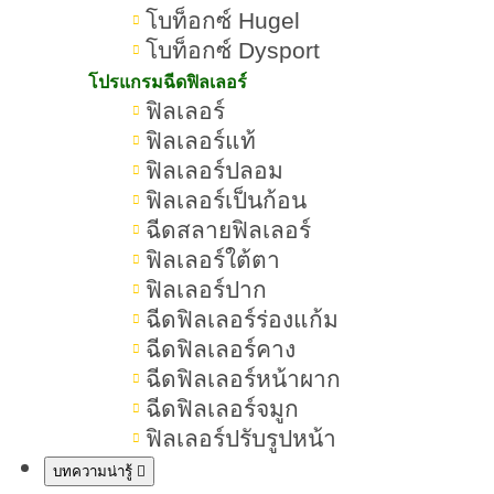
โบท็อกซ์ Hugel
เปรียบเทียบ Ulthera Prime VS Emface ต่าง
โบท็อกซ์ Dysport
กันอย่างไร
โปรแกรมฉีดฟิลเลอร์
ฟิลเลอร์
เมื่ออายุเพิ่มขึ้น ปัญหาผิวหย่อนคล้อยที่
ฟิลเลอร์แท้
ขาดความกระชับมักเป็นสิ่งที่หลายคน
ฟิลเลอร์ปลอม
กังวล เทคโนโลยีการยกกระชับแบบไม่
ฟิลเลอร์เป็นก้อน
ผ่าตัดจึงได้รับความนิยมมากขึ้น โดย
ฉีดสลายฟิลเลอร์
ฟิลเลอร์ใต้ตา
Ulthera
เฉพาะเทคโนโลยีชื่อดังอย่าง
ฟิลเลอร์ปาก
Prime
Emface
VS
ที่ต่างก็ได้รับความ
ฉีดฟิลเลอร์ร่องแก้ม
สนใจในวงการความงาม เพราะ
ฉีดฟิลเลอร์คาง
สามารถฟื้นฟูใบหน้าให้เต่งตึง ดูอ่อน
ฉีดฟิลเลอร์หน้าผาก
เยาว์ได้โดยไม่ต้องเจ็บตัวหรือพักฟื้น
ฉีดฟิลเลอร์จมูก
ฟิลเลอร์ปรับรูปหน้า
บทความน่ารู้
Ulthera
ในบทความนี้จะมาเปรียบเทียบ