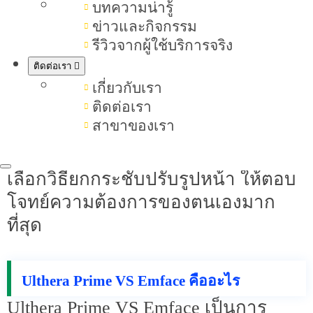
บทความน่ารู้
Prime VS Emface ว่าทั้งสองเทคโนโลยี
ข่าวและกิจกรรม
นี้มีหลักการทำงานแตกต่างกันอย่างไร
รีวิวจากผู้ใช้บริการจริง
ช่วยในเรื่องใด เหมาะกับใคร ไม่เหมาะ
ติดต่อเรา
กับใคร มีผลข้างเคียงหรือไม่ และควร
เกี่ยวกับเรา
ติดต่อเรา
เตรียมตัวหรือดูแลตัวเองอย่างไรทั้ง
สาขาของเรา
ก่อนและหลังทำ เพื่อช่วยให้คุณตัดสิน
ใจได้อย่างเหมาะสม และมั่นใจในการ
เลือกวิธียกกระชับปรับรูปหน้า ให้ตอบ
โจทย์ความต้องการของตนเองมาก
ที่สุด
Ulthera Prime VS Emface คืออะไร
Ulthera Prime VS Emface เป็นการ