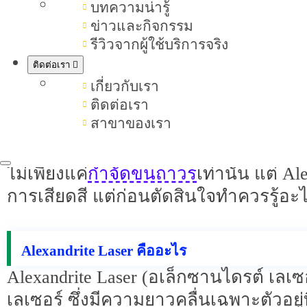
บทความน่ารู้
Alexandrite Laser คืออะไร ดีไหม ช่วยกำจัดข
ข่าวและกิจกรรม
หลายคนคงเคยเผชิญกับปัญหากวนใจอย
รีวิวจากผู้ใช้บริการจริง
กำจัดขน
ครั้งถึงแม้จะพยายาม
ด้วยวิธีต
ติดต่อเรา
เคือง รอยดำ หรือขนขึ้นซ้ำเร็วกว่าที่คิ
เกี่ยวกับเรา
ติดต่อเรา
สาขาของเรา
ด้วยเหตุนี้ หนึ่งในเทคโนโลยีเลเซอร์กำ
เฉพาะสำหรับการทำลายรากขนด้วยความแม
กำจัดขนถาวร
ไม่เพียงแค่
เท่านั้น แต่ A
การเสียดสี แต่ก่อนตัดสินใจทำควรรู้
Alexandrite Laser คืออะไร
Alexandrite Laser (อเล็กซานไดรต์ เลเซ
เลเซอร์ ซึ่งมีความยาวคลื่นเฉพาะตัวอยู