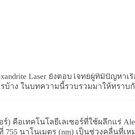
นได้อย่างไร
ขนคุด
หมอง
่าง ขนดก ขนขึ้นไว
หรือผิว
่าง ๆ แต่ก็ไม่สามารถทำให้ผิวเรียบเนียน
ด จนกลายเป็นวงจรการดูแลผิวที่ไม่จบสิ้น
จัดขนอย่าง “Alexandrite Laser” จึงได้ร
่นยำสูง พร้อมช่วยปรับสีผิวให้ดูเรีย
lexandrite Laser ยังตอบโจทย์ผู้ที่มีปัญห
อะไรบ้าง ในบทความนี้รวบรวมมาให้ทราบก
อร์) คือเทคโนโลยีเลเซอร์ที่ใช้ผลึกแร่ 
่ที่ 755 นาโนเมตร (nm) เป็นช่วงคลื่นที