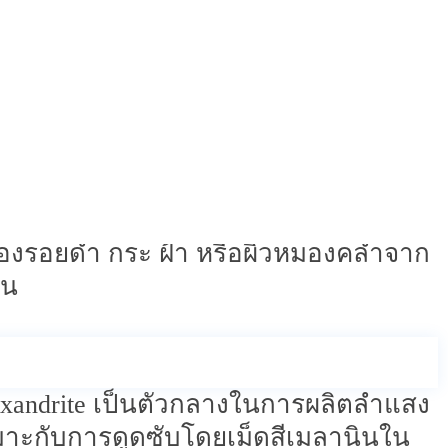
คล้ำ
แว็กซ์
จากการโกนและ
ซ้ำ ๆ บาง
ได้จริง แถมยังต้องเผชิญกับอาการระคาย
ับความนิยม เป็นเลเซอร์ที่ออกแบบมา
บเนียนและกระจ่างใสในเวลาเดียวกัน
าเรื่องรอยดำ กระ ฝ้า หรือผิวหมองคล้ำจาก
ัน
Alexandrite เป็นตัวกลางในการผลิตลำแสง
่เหมาะกับการดูดซับโดยเม็ดสีเมลานินใน