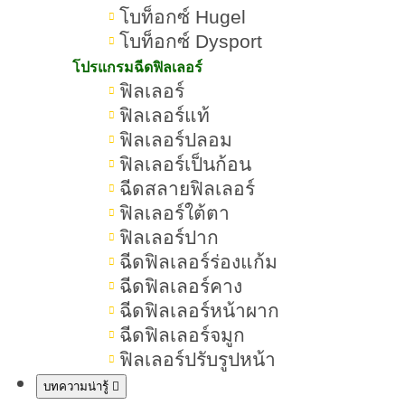
โบท็อกซ์ Hugel
โบท็อกซ์ Dysport
โปรแกรมฉีดฟิลเลอร์
ฟิลเลอร์
Dynamic Tech คืออะไร เลเซอร์กำจัดขน กี่
ฟิลเลอร์แท้
ฟิลเลอร์ปลอม
ครั้งเห็นผล
ฟิลเลอร์เป็นก้อน
ปัญหาขนเป็นสิ่งที่สร้างความกังวลให้
ฉีดสลายฟิลเลอร์
หลายคน ไม่ว่าจะเป็นขนรักแร้ ขนขา
ฟิลเลอร์ใต้ตา
บิกินี่
หรือขน
ที่ทำให้ผิวดูไม่เรียบเนียน
ฟิลเลอร์ปาก
ฉีดฟิลเลอร์ร่องแก้ม
กำจัดขน
และลดความมั่นใจ การ
ด้วย
ฉีดฟิลเลอร์คาง
วิธีทั่วไปอย่างการโกน ถอน หรือแวกซ์
ฉีดฟิลเลอร์หน้าผาก
อาจให้ผลลัพธ์เพียงชั่วคราวและเสี่ยง
ฉีดฟิลเลอร์จมูก
ขนคุด
ต่อการเกิด
ผิวหนังไก่ หรือ
ฟิลเลอร์ปรับรูปหน้า
ระคายเคือง จึงมีเทคโนโลยีใหม่อย่าง
บทความน่ารู้