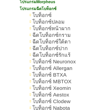
โปรแกรมMorpheus
เลเซอร์กำจัดขน Dynamic Tech ไม่
โปรแกรมฉีดโบท็อกซ์
เหมาะกับใคร
โบท็อกซ์
โบท็อกซ์ปลอม
เลเซอร์กำจัดขน Dynamic Tech
โบท็อกซ์หน้าผาก
อันตรายไหม
ฉีดโบท็อกซ์กราม
ฉีดโบท็อกซ์ใต้ตา
ผลข้างเคียงที่อาจพบของเลเซอร์ขน
ฉีดโบท็อกซ์ปาก
Dynamic Tech
ฉีดโบท็อกซ์รักแร้
โบท็อกซ์ Neuronox
การเตรียมตัวก่อนทำเลเซอร์กำจัดขน
โบท็อกซ์ Allergan
Dynamic Tech
โบท็อกซ์ BTXA
โบท็อกซ์ MBTOX
การดูแลตัวเองหลังทำเลเซอร์กำจัด
โบท็อกซ์ Xeomin
ขน Dynamic Tech
โบท็อกซ์ Aestox
สรุป เลเซอร์กำจัดขน Dynamic
โบท็อกซ์ Clodew
Tech ดีไหม
โบท็อกซ์ Nabota